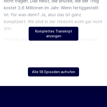
nicht tragen. Das heißt, die Brücke, die der Trog
kostet 3,6 Millionen im Jahr. Wenn fertiggestellt
ist. Für was denn? Ja, also das ist ganz
kompliziert. Wir sind in der Hinsicht wohl gar nicht
drin.
Komplettes Transkript
anzeigen
Und da gibt es Grundwasser, also hydrologisch
ganz schwierige Verhältnisse. Man muss praktisch
permanent Grundwasser rauspumpen. Das müsste
nicht laufen, sonst würde der Druck auf die
Wände zu groß. Und das ist statisch ein echtes
Alle 56 Episoden aufrufen
Problem. Aber es ist nicht schlecht, wenn man da
unten das Grundwasser immer weg pumpt.
Natürlich, ökologisch ist das eigentlich die
Trogvariante, die schlechteste Variante, die man
sich vorstellen kann.