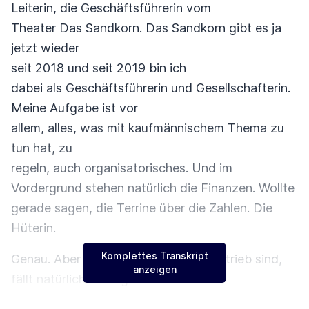
Leiterin, die Geschäftsführerin vom
Theater Das Sandkorn. Das Sandkorn gibt es ja
jetzt wieder
seit 2018 und seit 2019 bin ich
dabei als Geschäftsführerin und Gesellschafterin.
Meine Aufgabe ist vor
allem, alles, was mit kaufmännischem Thema zu
tun hat, zu
regeln, auch organisatorisches. Und im
Vordergrund stehen natürlich die Finanzen. Wollte
gerade sagen, die Terrine über die Zahlen. Die
Hüterin.
Komplettes Transkript
Genau. Aber da wir ein sehr kleiner Betrieb sind,
anzeigen
fällt natürlich noch ganz
vieles anderes an. Alles im administrativen und